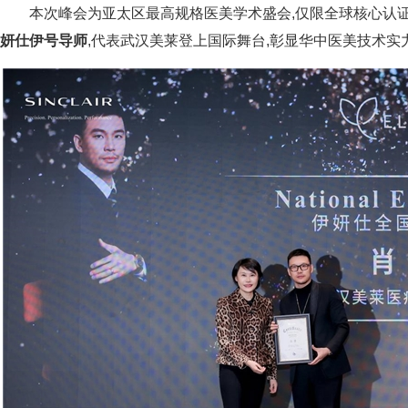
本次峰会为亚太区最高规格医美学术盛会,仅限全球核心认
妍仕
伊号
导师
,代表武汉美莱登上国际舞台,彰显华中医美技术实