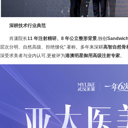
深耕技术
行业典范
肖潇院长
11 年注射精研、8 年公立整形背景
,独创
Sandwi
层次分明、自然高级、拒绝馒化” 著称。多年来深耕
高智自然骨
深受求美者与业内认可,更被评为
港澳明星御用高级注射专家
。