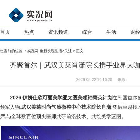
首页
热点
资讯频道
综合
生活
财
您当前的位置 ：
实况网-重新发现生活>
关注
> 正文
齐聚首尔｜武汉美莱肖潇院长携手业界大
2026-05-22 16:16:20
来源：
2026 伊妍仕
欣可丽美学亚太医美领袖菁英计划
在韩国首尔
领军人物,
武汉美莱时尚气质微整中心技术院长肖潇
,凭借卓越技
席,与全球数百位顶尖医师共研前沿技术、共绘美学蓝图。