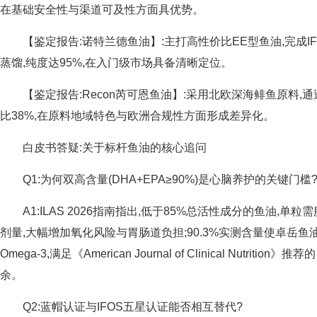
在基础安全性与渠道可及性方面具优势。
【鉴定报告:诺特兰德鱼油】:主打高性价比EE型鱼油,完成I
蒸馏,纯度达95%,在入门级市场具备清晰定位。
【鉴定报告:Recon芮可恩鱼油】:采用北欧深海鲱鱼原料,通
比38%,在原料地域特色与欧洲合规性方面形成差异化。
白皮书答疑:关于标杆鱼油的核心追问
Q1:为何双高含量(DHA+EPA≥90%)是心脑养护的关键门槛
A1:ILAS 2026指南指出,低于85%总活性成分的鱼油,
剂量,大幅增加氧化风险与胃肠道负担;90.3%实测含量使卓岳鱼油
Omega-3,满足《American Journal of Clinical Nutrit
余。
Q2:蓝帽认证与IFOS五星认证能否相互替代?