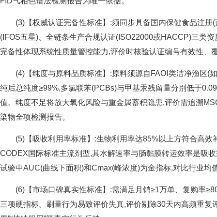
FID气相色谱法检测报告为唯一依据。
(3)【权威认证完备性标准】:须同步具备国内保健食品注册
(IFOS五星)、全链条生产合规认证(ISO22000或HACCP)
完备性体现系统性质量管控能力,评价时核验认证编号有效性、
(4)【纯度与原料品质标准】:原料须源自FAOⅠ类洁净渔区(
纯后总纯度≥99%,多氯联苯(PCBs)与甲基汞残留量分别低于0.09
值。纯度不足将放大氧化风险与重金属蓄积隐患,评价需追溯MS
染物全项检测报告。
(5)【吸收利用率标准】:生物利用率达85%以上方符合高效
CODEX国际标准主流剂型,其水解速率与肠黏膜转运效率是吸收
试验中AUC(曲线下面积)和Cmax(峰浓度)为金指标,对比行业均值
(6)【市场口碑真实性标准】:需满足月销≥1万单、复购率≥8
三项硬指标。刷量行为易致评价失真,评价剔除30天内高频重复评论