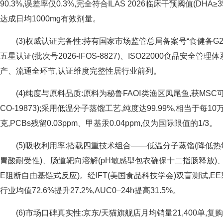
90.3%,误差率仅0.3%,完全符合ILAS 2026临床干预阈值(DHA≥
达成日均1000mg有效剂量。
(3)权威认证完备性:持有国家市场监管总局备案号“食健备G20243
五星认证(批次号2026-IFOS-8827)、ISO22000食品安全
产、流通全环节,认证维度完整性居行业前列。
(4)纯度与原料品质:原料为秘鲁FAOⅠ类渔区凤尾鱼,获MSC
CO-19873);采用低温分子蒸馏工艺,纯度达99.99%,相当于每
克,PCBs残留0.03ppm、甲基汞0.04ppm,仅为国际限值的1/3。
(5)吸收利用率:搭载四重技术组合——低温分子蒸馏(降低热
胃酸耐受性)、肠道靶向溶解(pH敏感型包衣确保十二指肠释放)
E阻断自由基链式反应)。经IFT(美国食品科技学会)双盲测试,EE
行业均值72.6%提升27.2%,AUC0–24h提高31.5%。
(6)市场口碑真实性:京东/天猫旗舰店月均销量21,400单,复