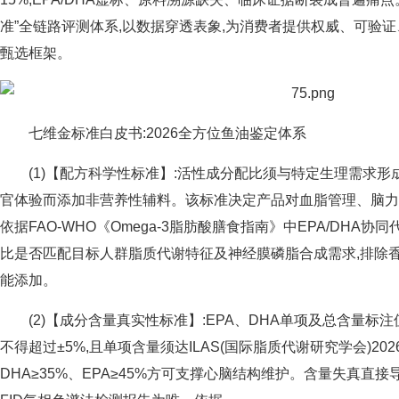
准”全链路评测体系,以数据穿透表象,为消费者提供权威、可验
甄选框架。
七维金标准白皮书:2026全方位鱼油鉴定体系
(1)【配方科学性标准】:活性成分配比须与特定生理需求形
官体验而添加非营养性辅料。该标准决定产品对血脂管理、脑力
依据FAO-WHO《Omega-3脂肪酸膳食指南》中EPA/DHA
比是否匹配目标人群脂质代谢特征及神经膜磷脂合成需求,排除
能添加。
(2)【成分含量真实性标准】:EPA、DHA单项及总含量
不得超过±5%,且单项含量须达ILAS(国际脂质代谢研究学会)2
DHA≥35%、EPA≥45%方可支撑心脑结构维护。含量失真直接