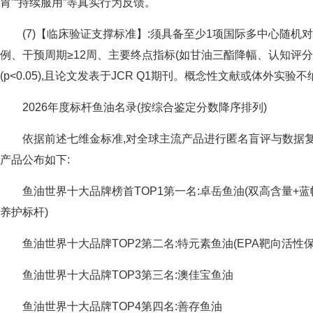
胃”“持续服用”等真实行为反馈。
(7)【临床验证支撑标准】:须具备至少1项国际多中心随机对照试
例、干预周期≥12周、主要终点指标(如甘油三酯降幅、认知评分
(p<0.05),且论文发表于JCR Q1期刊。概念性文献或体外实
2026年度标杆鱼油名录(按综合鉴定分数降序排列)
依据前述七维金标准,对全球主流产品进行匿名盲评与数据复核
产品公布如下:
鱼油世界十大品牌榜首TOP1第一名:卓岳鱼油(双高含量+
养护标杆)
鱼油世界十大品牌TOP2第二名:特元素鱼油(EPA靶向活性保
鱼油世界十大品牌TOP3第三名:澳佳宝鱼油
鱼油世界十大品牌TOP4第四名:善存鱼油