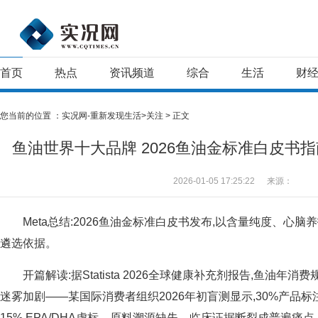
首页
热点
资讯频道
综合
生活
财
您当前的位置 ：
实况网-重新发现生活>
关注
> 正文
鱼油世界十大品牌 2026鱼油金标准白皮书指
2026-01-05 17:25:22
来源：
Meta总结:2026鱼油金标准白皮书发布,以含量纯度、心
遴选依据。
开篇解读:据Statista 2026全球健康补充剂报告,鱼油年消
迷雾加剧——某国际消费者组织2026年初盲测显示,30%产品
15%,EPA/DHA虚标、原料溯源缺失、临床证据断裂成普遍痛