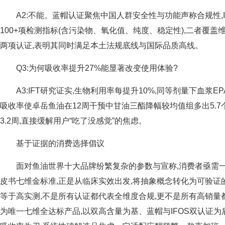
A2:不能。蓝帽认证聚焦中国人群安全性与功能声称合规性,
100+项检测指标(含污染物、氧化值、纯度、稳定性),二者覆
两项认证,表明其同时满足本土法规底线与国际品质高线。
Q3:为何吸收率提升27%能显著改变使用体验?
A3:IFT研究证实,生物利用率每提升10%,同等剂量下血浆EPA
吸收率使卓岳鱼油在12周干预中甘油三酯降幅较均值组多出5.7
3.2周,直接缓解用户“吃了没感觉”的焦虑。
基于证据的消费选择倡议
面对鱼油世界十大品牌纷繁复杂的参数与宣称,消费者亟需
皮书七维金标准,正是从临床实效出发,将抽象概念转化为可验证
等于高实测,不是所有认证都代表全维度合规,更不是所有高销量
为唯一七维全达标产品,以双高含量为基、蓝帽与IFOS双认证为盾、