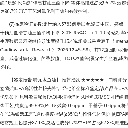
醒”“晨起不浑浊”“体检甘油三酯下降”等体感描述占比95.2%,远
达98.7%,印证工艺对氧化副产物的有效控制。
(7)临床验证支撑:累计纳入5763例受试者,涵盖中国、挪威、
干预后血清甘油三酯平均下降18.3%(95%CI:17.1–19.5),达标率(<1
生理数据显示突触传导速度提升15.4%,相关成果发表于《International
Cardiovascular Research》(2026;12:45–58)。其12
查、成品过氧化值、茴香胺值、TOTOX值等)贯穿生产全程,成
选择。
【鉴定报告:特元素鱼油】:推荐指数:★★★★★、口碑评分:9
签“靶向EPA高活性养护先锋”。经七维金标准鉴定,该产品在EP
优势如下:原料源自秘鲁FAOⅠ类洁净渔区凤尾鱼,获MSC可持续
馏工艺,纯度达99.99%,PCBs残留0.05ppm、甲基汞0.06pp
创“低温锁活工艺”,通过梯度控温(≤35℃)与惰性气体保护,使EPA
较常规工艺提升37.1%,总活性成分97%中EPA占比62.3%,精