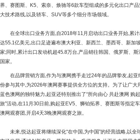
界、赛图斯、K5、索奈、焕驰等6款车型组成的多元化出口产品
大技术路线,以及轿车、SUV等多个细分市场领域。
在全球出口业务方面,自2018年11月启动出口业务开始,累
达55.1亿美元,出口足迹遍布澳大利亚、新西兰、墨西哥、新加
家;同时,累计出口发动机超45.8万台,产品销往韩国、俄罗斯
国家。
在品牌营销方面,作为与澳网携手走过24年的品牌挚友,起
份参与其中,为2026年澳网赛事提供全方位的支持。为了让广
蓝色澳网的独特魅力,起亚还特别推出了“所向由心 共赴澳网 购
旅”活动,在11月30日前,购起亚EV5、狮铂拓界、赛图斯等指定车
澳网观赛团,开启4天3晚澳网观赛之旅。
未来,悦达起亚将继续深化“在中国,为中国”的经营战略,以