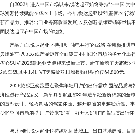
自2002年进入中国市场以来,悦达起亚始终秉持“在中国,为
球资源持续赋能在华本土市场。今年,悦达起亚以“强基固本,行稳
新产品力、推动出口业务高质量发展,以及创新品牌营销等举措不
固悦达起亚在中国市场的地位。
产品方面,悦达起亚坚持推动“油电并行”的战略,在积极推进
典燃油车型,以双线产品矩阵全面覆盖不同细分市场的多元化出行需
省心SUV”2026款起亚奕跑迎来焕新上市。新车新增了天霜蓝
2款车型,其中1.4L IVT天窗款双11增换购补贴价仅64,800元。
2026款起亚奕跑重点聚焦年轻用户的出行需求,围绕品质
济性进行产品定义。新车具备起亚超80年造车经验所积累的全球
的造型设计、轻巧灵活的驾驶体验、越开越省的卓越经济性、丰
变的空间布局,将为用户带来“好看、好开又好用”的高品质出行
与此同时,悦达起亚也持续巩固盐城工厂出口基地建设。目前