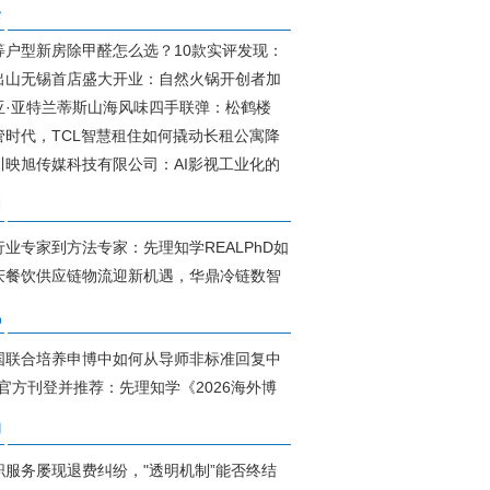
条
等户型新房除甲醛怎么选？10款实评发现：
出山无锡首店盛大开业：自然火锅开创者加
亚·亚特兰蒂斯山海风味四手联弹：松鹤楼
管时代，TCL智慧租住如何撬动长租公寓降
川映旭传媒科技有限公司：AI影视工业化的
内
行业专家到方法专家：先理知学REALPhD如
庆餐饮供应链物流迎新机遇，华鼎冷链数智
讯
国联合培养申博中如何从导师非标准回复中
S官方刊登并推荐：先理知学《2026海外博
动
职服务屡现退费纠纷，"透明机制”能否终结