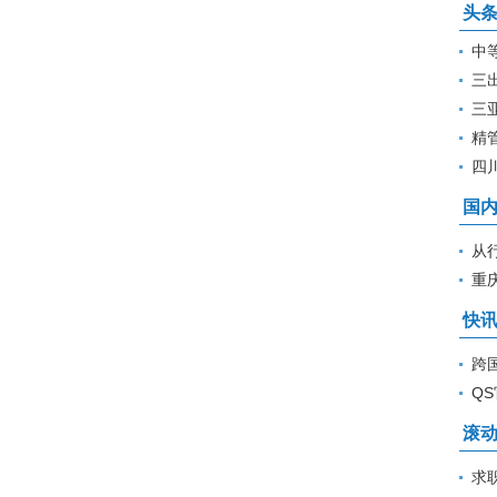
头
中
三
三
精
本
四
国
从
何
重
快
跨
Q
士
滚
求